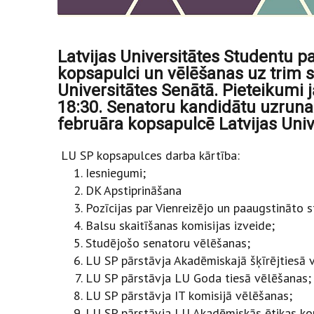
Latvijas Universitātes Studentu 
kopsapulci un vēlēšanas uz trim s
Universitātes Senātā. Pieteikumi j
18:30. Senatoru kandidātu uzruna
februāra kopsapulcē Latvijas Univ
LU SP kopsapulces darba kārtība:
Iesniegumi;
DK Apstiprināšana
Pozīcijas par Vienreizējo un paaugstināto st
Balsu skaitīšanas komisijas izveide;
Studējošo senatoru vēlēšanas;
LU SP pārstāvja Akadēmiskajā šķīrējtiesā 
LU SP pārstāvja LU Goda tiesā vēlēšanas;
LU SP pārstāvja IT komisijā vēlēšanas;
LU SP pārstāvja LU Akadēmiskās ētikas ko