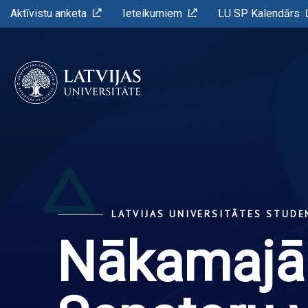
Aktīvistu anketa
Ieteikumiem
LU SP Kalendārs
LATVIJAS UNIVERSITĀTES STUD
Nākamajā