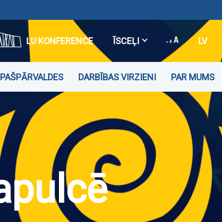
LU KONFERENCE
ĪSCEĻI
LV
PAŠPĀRVALDES
DARBĪBAS VIRZIENI
PAR MUMS
apulcē