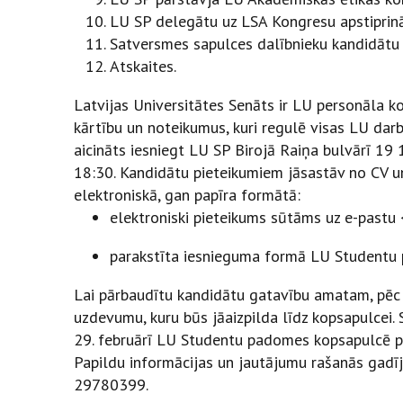
LU SP delegātu uz LSA Kongresu apstiprin
Satversmes sapulces dalībnieku kandidātu 
Atskaites.
Latvijas Universitātes Senāts ir LU personāla ko
kārtību un noteikumus, kuri regulē visas LU darb
aicināts iesniegt LU SP Birojā Raiņa bulvārī 19 1
18:30. Kandidātu pieteikumiem jāsastāv no CV un
elektroniskā, gan papīra formātā:
elektroniski pieteikums sūtāms uz e-pastu
parakstīta iesnieguma formā LU Studentu p
Lai pārbaudītu kandidātu gatavību amatam, pēc
uzdevumu, kuru būs jāaizpilda līdz kopsapulcei.
29. februārī LU Studentu padomes kopsapulcē pl
Papildu informācijas un jautājumu rašanās gadī
29780399.