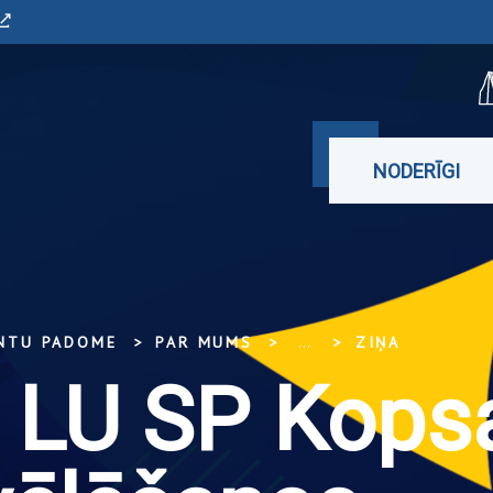
NODERĪGI
ENTU PADOME
PAR MUMS
...
ZIŅA
 LU SP Kops