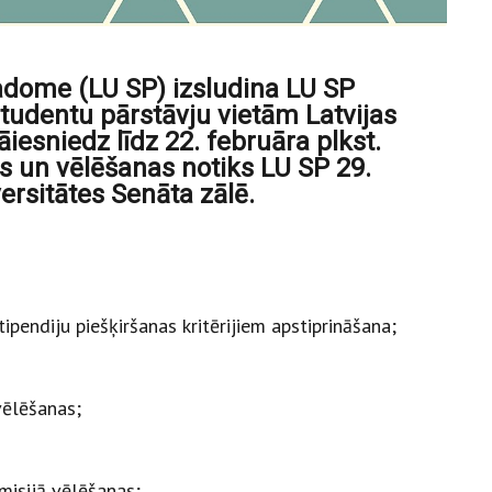
padome (LU SP) izsludina LU SP
tudentu pārstāvju vietām Latvijas
āiesniedz līdz 22. februāra plkst.
s un vēlēšanas notiks LU SP 29.
ersitātes Senāta zālē.
ipendiju piešķiršanas kritērijiem apstiprināšana;
vēlēšanas;
misijā vēlēšanas;