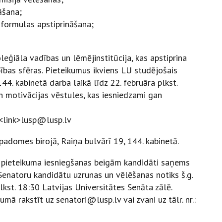
āšana;
formulas apstiprināšana;
leģiāla vadības un lēmējinstitūcija, kas apstiprina
ības sfēras. Pieteikumus ikviens LU studējošais
44. kabinetā darba laikā līdz 22. februāra plkst.
 motivācijas vēstules, kas iesniedzami gan
 <link>lusp@lusp.lv
adomes birojā, Raiņa bulvārī 19, 144. kabinetā.
 pieteikuma iesniegšanas beigām kandidāti saņems
 Senatoru kandidātu uzrunas un vēlēšanas notiks š.g.
kst. 18:30 Latvijas Universitātes Senāta zālē.
jumā rakstīt uz
senatori@lusp.lv vai zvani uz tālr. nr.: