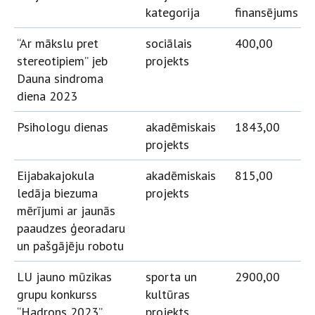
kategorija
finansējums
“Ar mākslu pret
sociālais
400,00
stereotipiem” jeb
projekts
Dauna sindroma
diena 2023
Psihologu dienas
akadēmiskais
1843,00
projekts
Eijabakajokula
akadēmiskais
815,00
ledāja biezuma
projekts
mērījumi ar jaunās
paaudzes ģeoradaru
un pašgājēju robotu
LU jauno mūzikas
sporta un
2900,00
grupu konkurss
kultūras
“Hadrons 2023”
projekts