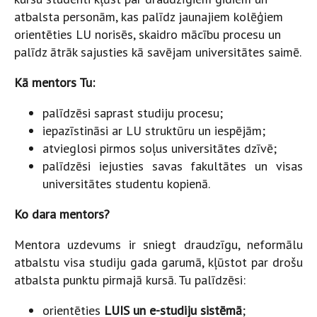
atbalsta personām, kas palīdz jaunajiem kolēģiem
orientēties LU norisēs, skaidro mācību procesu un
palīdz ātrāk sajusties kā savējam universitātes saimē.
Kā mentors Tu:
palīdzēsi saprast studiju procesu;
iepazīstināsi ar LU struktūru un iespējām;
atvieglosi pirmos soļus universitātes dzīvē;
palīdzēsi iejusties savas fakultātes un visas
universitātes studentu kopienā.
Ko dara mentors?
Mentora uzdevums ir sniegt draudzīgu, neformālu
atbalstu visa studiju gada garumā, kļūstot par drošu
atbalsta punktu pirmajā kursā. Tu palīdzēsi:
orientēties
LUIS un e-studiju sistēmā
;