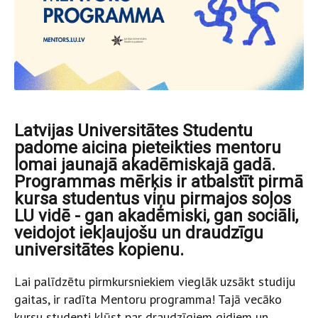
Latvijas Universitātes Studentu
padome aicina pieteikties mentoru
lomai jaunajā akadēmiskajā gadā.
Programmas mērķis ir atbalstīt pirmā
kursa studentus viņu pirmajos soļos
LU vidē - gan akadēmiski, gan sociāli,
veidojot iekļaujošu un draudzīgu
universitātes kopienu.
Lai palīdzētu pirmkursniekiem vieglāk uzsākt studiju
gaitas, ir radīta Mentoru programma! Tajā vecāko
kursu studenti kļūst par draudzīgiem gidiem un