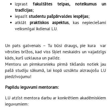
izprast
fakultātes telpas, noteikumus un
tradīcijas
;
iepazīt
studentu pašpārvaldes iespējas
;
atklāt
praktiskos aspektus
, kas nepieciešami
veiksmīgai ikdienai LU.
Un pats galvenais – Tu būsi draugs, pie kura var
vērsties brīžos, kad viss šķiet neskaidrs un vajadzīgs
kāds, kurš uzklausa un palīdz.
Mentoru un pirmkursnieku pirmā tikšanās notiek jau
pašā studiju sākumā, lai kopā uzsāktu aizraujošu LU
piedzīvojumu!
Papildu ieguvumi mentoram:
LU atzīst mentora darbu ar konkrētiem akadēmiskiem
ieguvumiem: