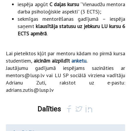
iespēja apgūt
C daļas kursu
“Vienaudžu mentora
darba psiholoģiskie aspekti” (3 ECTS);
sekmīgas mentorēšanas gadījumā – iespēja
saņemt
klausītāja statusu uz jebkuru LU kursu 6
ECTS apmērā
.
Lai pieteiktos kļūt par mentoru kādam no pirmā kursa
studentiem,
aicinām aizpildīt
anketu
.
Jautājumu gadījumā iespējams sazināties ar
mentors@lusp.lv vai LU SP sociālā virziena vadītāju
Adrianu Zuti, rakstot uz e-pastu:
adrians.zutis@lusp.lv
Dalīties