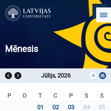
Mēnesis
Jūlijs, 2026
P
O
T
C
P
S
S
01
02
03
04
05