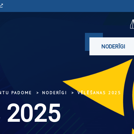
NODERĪGI
ENTU PADOME
NODERĪGI
VĒLĒŠANAS 2025
 2025