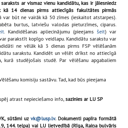
 saraksts ar vismaz vienu kandidātu, kas ir jāiesniedz
k kā 14 dienas pirms attiecīgās fakultātes pirmās
 var būt ne vairāk kā 50 zīmes (ieskaitot atstarpes).
bēta burtus, latviešu valodas pieturzīmes, ciparus.
eit
. Kandidēšanas apliecinājumu (pieejams
šeit
) var
evar parakstīt kopīgo veidlapu. Kandidātu sarakstu var
ndidāti ne vēlāk kā 3 dienas pirms FSP vēlēšanām
dātu sarakstu. Kandidēt un vēlēt drīkst no attiecīgā
, kurā studējošais studē. Par vēlēšanu apgabaliem
Vēlēšanu komisiju sastāvu. Tad, kad būs pieejama
spēj atrast nepieciešamo info,
sazinies ar LU SP
 VK, sūtāmi uz
vk@lusp.lv
. Dokumenti papīra formātā
9, 144. telpa) vai LU lietvedībā (Rīga, Raiņa bulvāris