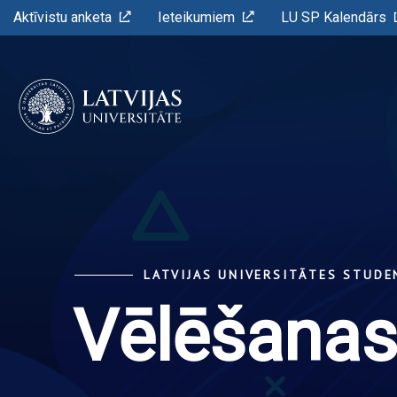
Aktīvistu anketa
Ieteikumiem
LU SP Kalendārs
LATVIJAS UNIVERSITĀTES STUD
Vēlēšanas