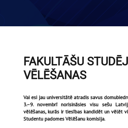
FAKULTĀŠU STUDĒ
VĒLĒŠANAS
Vai esi jau universitātē atradis savus domubiedr
3.–9. novembrī norisināsies visu sešu Latvi
vēlēšanas, kurās ir tiesības kandidēt un vēlēt 
Studentu padomes Vēlēšanu komisija.