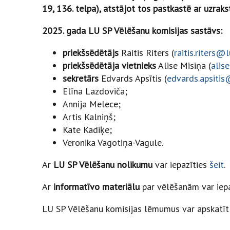
19, 136. telpa), atstājot tos pastkastē ar uzra
2025. gada LU SP Vēlēšanu komisijas sastāvs:
priekšsēdētājs
Raitis Riters (
raitis.riters@l
priekšsēdētāja vietnieks
Alise Misiņa (
alis
sekretārs
Edvards Apsītis (
edvards.apsitis
Elīna Lazdoviča;
Annija Melece;
Artis Kalniņš;
Kate Kadiķe;
Veronika Vagotiņa-Vagule.
Ar
LU SP Vēlēšanu nolikumu
var iepazīties
šeit
.
Ar
informatīvo materiālu
par vēlēšanām var iep
LU SP Vēlēšanu komisijas lēmumus var apskatī