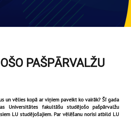
JOŠO PAŠPĀRVALŽU
us un vēlies kopā ar viņiem paveikt ko vairāk? Šī gada
jas Universitātes fakultāšu studējošo pašpārvalžu
visiem LU studējošajiem. Par vēlēšanu norisi atbild LU