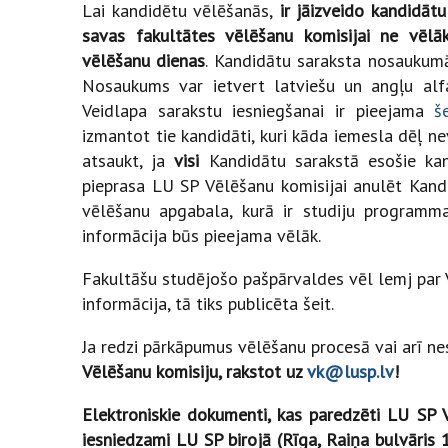
Lai kandidētu vēlēšanās,
ir jāizveido kandidātu
savas fakultātes vēlēšanu komisijai ne vēlā
vēlēšanu dienas
. Kandidātu saraksta nosaukumā
Nosaukums var ietvert latviešu un angļu alfa
Veidlapa sarakstu iesniegšanai ir pieejama
š
izmantot tie kandidāti, kuri kāda iemesla dēļ n
atsaukt, ja
visi
Kandidātu sarakstā esošie ka
pieprasa LU SP Vēlēšanu komisijai anulēt Kandi
vēlēšanu apgabala, kurā ir studiju programma
informācija būs pieejama vēlāk.
Fakultāšu studējošo pašpārvaldes vēl lemj par 
informācija, tā tiks publicēta šeit.
Ja redzi pārkāpumus vēlēšanu procesā vai arī ne
Vēlēšanu komisiju, rakstot uz
vk@lusp.lv
!
Elektroniskie dokumenti, kas paredzēti LU SP
iesniedzami LU SP birojā (Rīga, Raiņa bulvāris 1