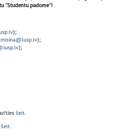
kstu “Studentu padome”!
usp.lv
);
e.misina@lusp.lv
);
@lusp.lv
);
azīties
šeit
.
t
šeit
.