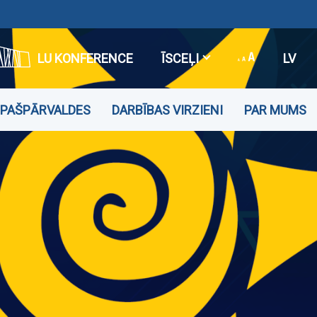
LU KONFERENCE
ĪSCEĻI
LV
PAŠPĀRVALDES
DARBĪBAS VIRZIENI
PAR MUMS