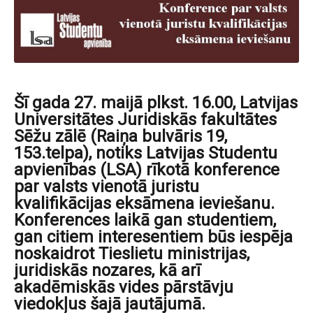
Šī gada 27. maijā plkst. 16.00, Latvijas
Universitātes Juridiskās fakultātes
Sēžu zālē (Raiņa bulvāris 19,
153.telpa), notiks Latvijas Studentu
apvienības (LSA) rīkotā konference
par valsts vienotā juristu
kvalifikācijas eksāmena ieviešanu.
Konferences laikā gan studentiem,
gan citiem interesentiem būs iespēja
noskaidrot Tieslietu ministrijas,
juridiskās nozares, kā arī
akadēmiskās vides pārstāvju
viedokļus šajā jautājumā.