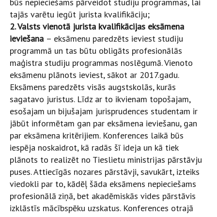
būs nepieciešams pārveidot studiju programmas, lai
tajās varētu iegūt jurista kvalifikāciju;
2. Valsts vienotā jurista kvalifikācijas eksāmena
ieviešana
– eksāmenu paredzēts ieviest studiju
programmā un tas būtu obligāts profesionālās
maģistra studiju programmas noslēgumā. Vienoto
eksāmenu plānots ieviest, sākot ar 2017.gadu.
Eksāmens paredzēts visās augstskolās, kurās
sagatavo juristus. Līdz ar to ikvienam topošajam,
esošajam un bijušajam jurisprudences studentam ir
jābūt informētam gan par eksāmena ieviešanu, gan
par eksāmena kritērijiem. Konferences laikā būs
iespēja noskaidrot, kā radās šī ideja un kā tiek
plānots to realizēt no Tieslietu ministrijas pārstāvju
puses. Attiecīgās nozares pārstāvji, savukārt, izteiks
viedokli par to, kādēļ šāda eksāmens nepieciešams
profesionālā ziņā, bet akadēmiskās vides pārstāvis
izklāstīs mācībspēku uzskatus. Konferences otrajā