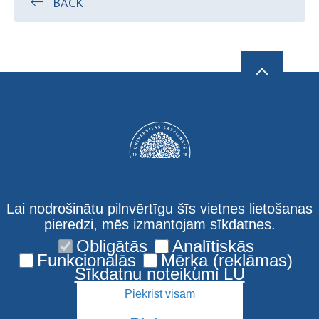
BACK
Lai nodrošinātu pilnvērtīgu šīs vietnes lietošanas
pieredzi, mēs izmantojam sīkdatnes.
Obligātās
Analītiskās
Kontakti
Funkcionālās
Mērķa (reklāmas)
Sīkdatņu noteikumi LU
Piekrist visam