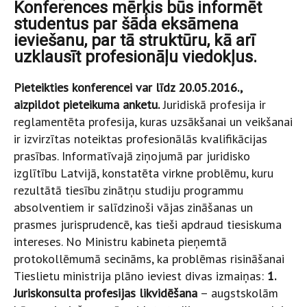
Konferences mērķis būs informēt
studentus par šāda eksāmena
ieviešanu, par tā struktūru, kā arī
uzklausīt profesionāļu viedokļus.
Pieteikties konferencei var līdz 20.05.2016.,
aizpildot
pieteikuma anketu.
Juridiskā profesija ir
reglamentēta profesija, kuras uzsākšanai un veikšanai
ir izvirzītas noteiktas profesionālās kvalifikācijas
prasības. Informatīvajā ziņojumā par juridisko
izglītību Latvijā, konstatēta virkne problēmu, kuru
rezultātā tiesību zinātņu studiju programmu
absolventiem ir salīdzinoši vājas zināšanas un
prasmes jurisprudencē, kas tieši apdraud tiesiskuma
intereses. No Ministru kabineta pieņemtā
protokollēmumā secināms, ka problēmas risināšanai
Tieslietu ministrija plāno ieviest divas izmaiņas:
1.
Juriskonsulta profesijas likvidēšana
– augstskolām