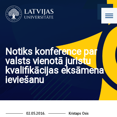
Notiks konference par
valsts vienotā juristu
kvalifikācijas eksāmena
ieviešanu
02.05.2016.
Kristaps Osis