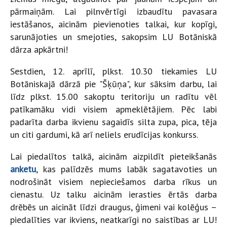
pārmaiņām. Lai pilnvērtīgi izbaudītu pavasara
iestāšanos, aicinām pievienoties talkai, kur kopīgi,
sarunājoties un smejoties, sakopsim LU Botāniskā
dārza apkārtni!
Sestdien, 12. aprīlī, plkst. 10.30 tiekamies LU
Botāniskajā dārzā pie "Šķūņa", kur sāksim darbu, lai
līdz plkst. 15.00 sakoptu teritoriju un radītu vēl
patīkamāku vidi visiem apmeklētājiem. Pēc labi
padarīta darba ikvienu sagaidīs silta zupa, pica, tēja
un citi gardumi, kā arī neliels erudīcijas konkurss.
Lai piedalītos talkā, aicinām aizpildīt pieteikšanās
anketu
, kas palīdzēs mums labāk sagatavoties un
nodrošināt visiem nepieciešamos darba rīkus un
cienastu. Uz talku aicinām ierasties ērtās darba
drēbēs un aicināt līdzi draugus, ģimeni vai kolēģus –
piedalīties var ikviens, neatkarīgi no saistības ar LU!