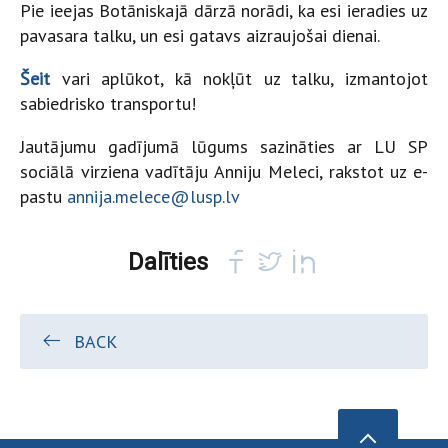
Pie ieejas Botāniskajā dārzā norādi, ka esi ieradies uz
pavasara talku, un esi gatavs aizraujošai dienai.
Šeit
vari aplūkot, kā nokļūt uz talku, izmantojot
sabiedrisko transportu!
Jautājumu gadījumā lūgums sazināties ar LU SP
sociālā virziena vadītāju Anniju Meleci, rakstot uz e-
pastu
annija.melece@lusp.lv
Dalīties
BACK