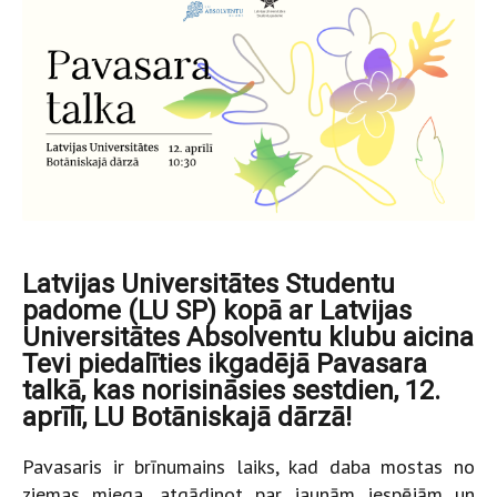
Latvijas Universitātes Studentu
padome (LU SP) kopā ar Latvijas
Universitātes Absolventu klubu aicina
Tevi piedalīties ikgadējā Pavasara
talkā, kas norisināsies sestdien, 12.
aprīlī, LU Botāniskajā dārzā!
Pavasaris ir brīnumains laiks, kad daba mostas no
ziemas miega, atgādinot par jaunām iespējām un