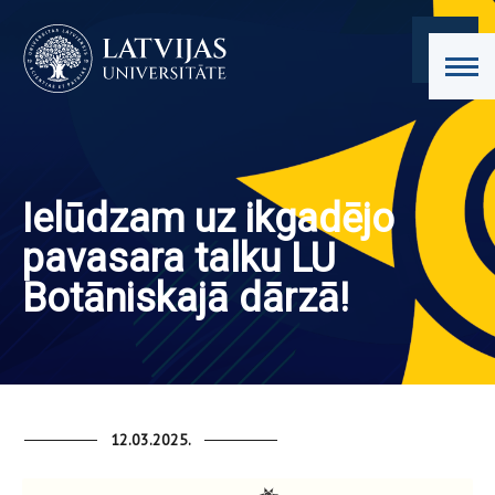
Ielūdzam uz ikgadējo
pavasara talku LU
Botāniskajā dārzā!
12.03.2025.