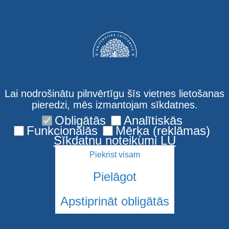
Lai nodrošinātu pilnvērtīgu šīs vietnes lietošanas
pieredzi, mēs izmantojam sīkdatnes.
Obligātās
Analītiskās
Kontakti
Funkcionālās
Mērķa (reklāmas)
Sīkdatņu noteikumi LU
Piekrist visam
Pielāgot
Apstiprināt obligātās
© 2026 Latvijas Universitāte. Visas tiesības aizsargātas
Sīkdatnes