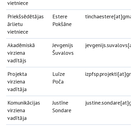
vietniece
Priekšsēdētājas
Estere
tinchaestere[at]gmail
ārlietu
Pokšāne
vietniece
Akadēmiskā
Jevgenijs
jevgenijs.suvalovs[at
virziena
Šuvalovs
vadītājs
Projekta
Luīze
izpfsp.projekti[at]gma
virziena
Poča
vadītāja
Komunikācijas
Justīne
justine.sondare[at]gm
virziena
Sondare
vadītāja