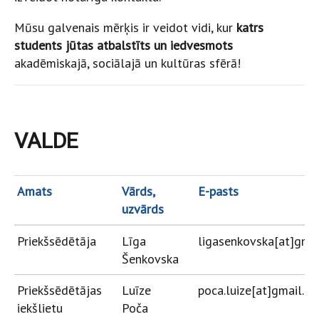
Mūsu galvenais mērķis ir veidot vidi, kur
katrs
students jūtas atbalstīts
un iedvesmots
akadēmiskajā, sociālajā un kultūras sfērā!
VALDE
Amats
Vārds,
E-pasts
uzvārds
Priekšsēdētāja
Līga
ligasenkovska[at]gma
Šenkovska
Priekšsēdētājas
Luīze
poca.luize[at]gmail.c
iekšlietu
Poča