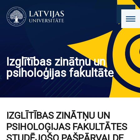
Izglītības zinātņu un
psiholoģijas fakultāte
IZGLĪTĪBAS ZINĀTŅU UN
PSIHOLOĢIJAS FAKULTĀTES
STUDĒJOŠO PAŠPĀRVALDE