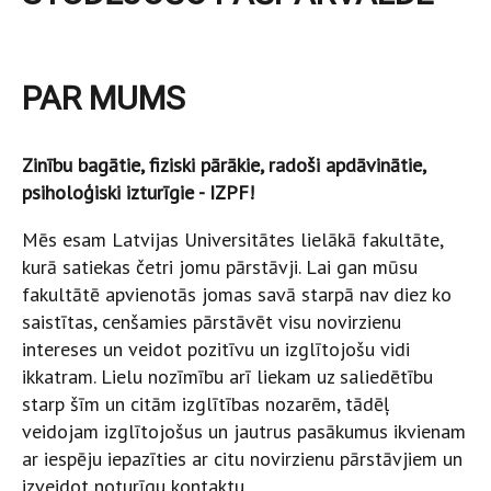
PAR MUMS
Zinību bagātie, fiziski pārākie, radoši apdāvinātie,
psiholoģiski izturīgie - IZPF!
Mēs esam Latvijas Universitātes lielākā fakultāte,
kurā satiekas četri jomu pārstāvji. Lai gan mūsu
fakultātē apvienotās jomas savā starpā nav diez ko
saistītas, cenšamies pārstāvēt visu novirzienu
intereses un veidot pozitīvu un izglītojošu vidi
ikkatram. Lielu nozīmību arī liekam uz saliedētību
starp šīm un citām izglītības nozarēm, tādēļ
veidojam izglītojošus un jautrus pasākumus ikvienam
ar iespēju iepazīties ar citu novirzienu pārstāvjiem un
izveidot noturīgu kontaktu.