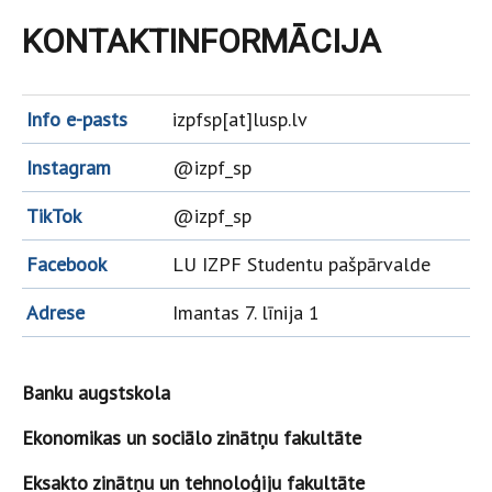
KONTAKTINFORMĀCIJA
Info e-pasts
izpfsp[at]lusp.lv
Instagram
@izpf_sp
TikTok
@izpf_sp
Facebook
LU IZPF Studentu pašpārvalde
Adrese
Imantas 7. līnija 1
Banku augstskola
Ekonomikas un sociālo zinātņu fakultāte
Eksakto zinātņu un tehnoloģiju fakultāte